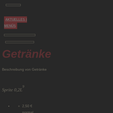
Zum
Inhalt
springen
AKTUELLES |
MENÜS
Getränke
Beschreibung von Getränke
9
Sprite 0,2L
2,50 €
normal