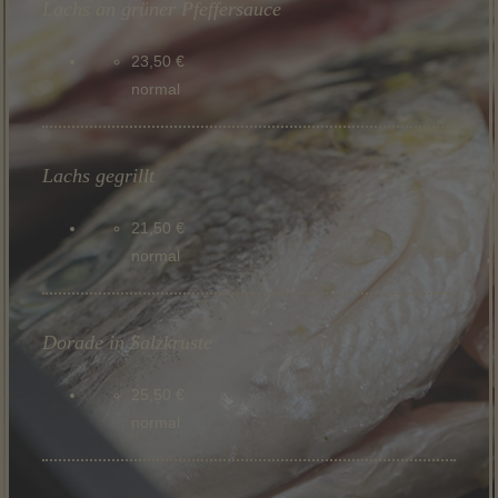
Lachs an grüner Pfeffersauce
23,50 €
normal
Lachs gegrillt
21,50 €
normal
Dorade in Salzkruste
25,50 €
normal