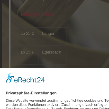
Liefergebiete
ab 25 €
Langen
ab 25 €
Egelsbach
© 2026 Alle Rechte vorbehalten