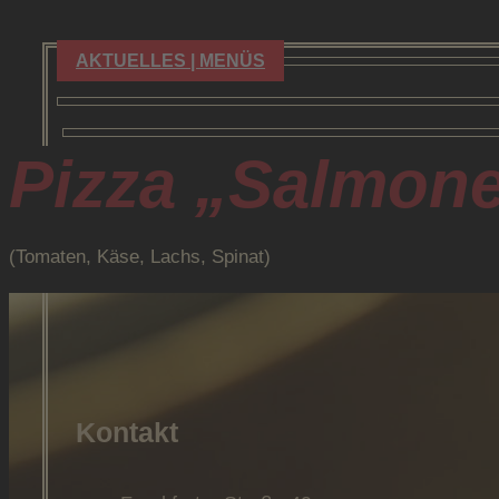
Zum
Inhalt
AKTUELLES | MENÜS
springen
Pizza „Salmon
(Tomaten, Käse, Lachs, Spinat)
Kontakt