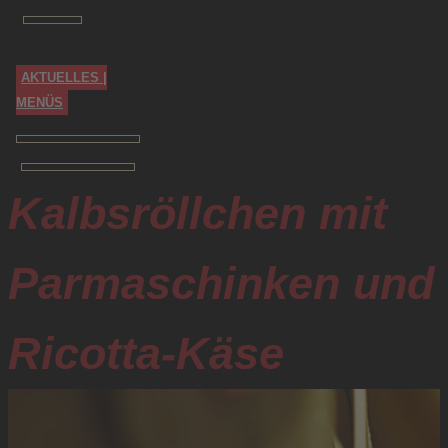
Zum
Inhalt
springen
AKTUELLES |
MENÜS
Kalbsröllchen mit
Parmaschinken und
Ricotta-Käse